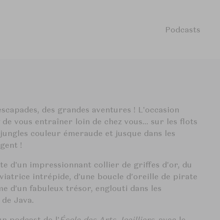
Podcasts
 escapades, des grandes aventures ! L'occasion
de vous entraîner loin de chez vous… sur les flots
jungles couleur émeraude et jusque dans les
gent !
e d'un impressionnant collier de griffes d’or, du
iatrice intrépide, d’une boucle d’oreille de pirate
 d’un fabuleux trésor, englouti dans les
 de Java.
un podcast de l'
École des Arts Joailliers
, avec le