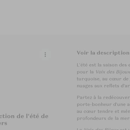
Voir la description
L’été est la saison des
pour la
Voix des Bijoux
turquoise, au cœur de 
nuages aux reflets d’ar
Partez à la redécouvert
porte-bonheur d’une av
au cœur tendre et même
tion de l'été de
profondeurs de la mer
ers
La
Voix des Bijoux
est 