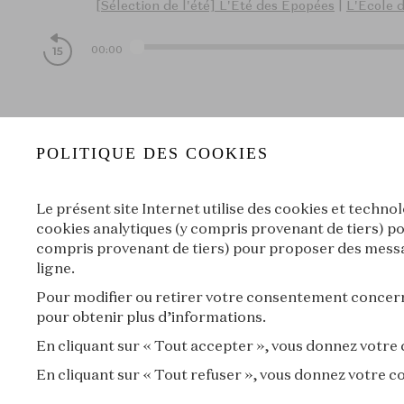
[Sélection de l'été] L'Été des Épopées
|
L'École d
00:00
Suivant
POLITIQUE DES COOKIES
Le présent site Internet utilise des cookies et techno
À propos
cookies analytiques (y compris provenant de tiers) po
compris provenant de tiers) pour proposer des messag
ligne.
Pour modifier ou retirer votre consentement concerna
pour obtenir plus d’informations.
En cliquant sur « Tout accepter », vous donnez votre
En cliquant sur « Tout refuser », vous donnez votre 