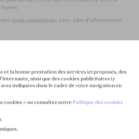
 Arpels.
sitez
acast.com/privacy
pour plus d'informations.
de l'été] L'Été des Épopées
rts Joailliers
e et la bonne prestation des services ici proposés, des
nternaute, ainsi que des cookies publicitaires (y
avez indiquées dans le cadre de votre navigation en
es cookies » ou consultez notre
Politique des cookies
s.
hniques.