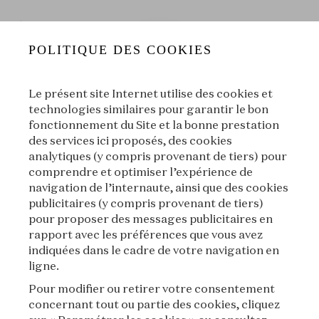
POLITIQUE DES COOKIES
Le présent site Internet utilise des cookies et
technologies similaires pour garantir le bon
fonctionnement du Site et la bonne prestation
des services ici proposés, des cookies
Découvrez la légende des Perles
analytiques (y compris provenant de tiers) pour
S05⏐La Légende des Perles
|
L'École des Arts Joailliers
comprendre et optimiser l’expérience de
navigation de l’internaute, ainsi que des cookies
publicitaires (y compris provenant de tiers)
00:00
00:00
pour proposer des messages publicitaires en
rapport avec les préférences que vous avez
indiquées dans le cadre de votre navigation en
|
Suivant
À propos
ligne.
Pour modifier ou retirer votre consentement
concernant tout ou partie des cookies, cliquez
À propos