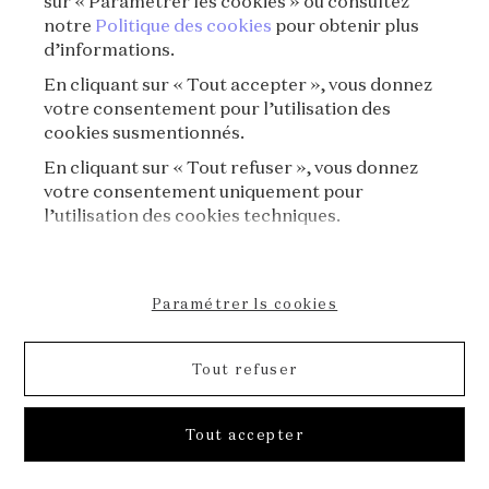
sur « Paramétrer les cookies » ou consultez
notre
Politique des cookies
pour obtenir plus
d’informations.
En cliquant sur « Tout accepter », vous donnez
votre consentement pour l’utilisation des
cookies susmentionnés.
En cliquant sur « Tout refuser », vous donnez
votre consentement uniquement pour
l’utilisation des cookies techniques.
Paramétrer ls cookies
Tout refuser
S11E02 - Voyages de gemmes⏐Les routes
Tout accepter
bleues du Lapis Lazuli
S11⏐Voyages de gemmes