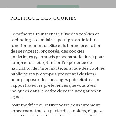
POLITIQUE DES COOKIES
Le présent site Internet utilise des cookies et
technologies similaires pour garantir le bon
fonctionnement du Site et la bonne prestation
des services ici proposés, des cookies
S11E02 - Voyages de gemmes⏐Les routes bleues du Lapis Laz
analytiques (y compris provenant de tiers) pour
comprendre et optimiser l’expérience de
S11⏐Voyages de gemmes
|
L'École des Arts Joailliers
navigation de l’internaute, ainsi que des cookies
publicitaires (y compris provenant de tiers)
00:00
00:00
pour proposer des messages publicitaires en
rapport avec les préférences que vous avez
indiquées dans le cadre de votre navigation en
|
Suivant
À propos
ligne.
Pour modifier ou retirer votre consentement
concernant tout ou partie des cookies, cliquez
À propos