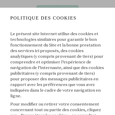
POLITIQUE DES COOKIES
Le présent site Internet utilise des cookies et
technologies similaires pour garantir le bon
fonctionnement du Site et la bonne prestation
des services ici proposés, des cookies
S09E03 - Art Déco⏐Le Bracelet secret de Joséphine Bake
analytiques (y compris provenant de tiers) pour
S09⏐Les joyaux de l'Art Déco
|
L'École des Arts Joailliers
comprendre et optimiser l’expérience de
navigation de l’internaute, ainsi que des cookies
publicitaires (y compris provenant de tiers)
00:00
00:00
pour proposer des messages publicitaires en
rapport avec les préférences que vous avez
indiquées dans le cadre de votre navigation en
|
Suivant
À propos
ligne.
Pour modifier ou retirer votre consentement
concernant tout ou partie des cookies, cliquez
À propos