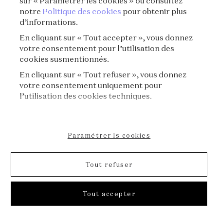
sur « Paramétrer les cookies » ou consultez
À propos
notre
Politique des cookies
pour obtenir plus
d’informations.
En cliquant sur « Tout accepter », vous donnez
votre consentement pour l’utilisation des
cookies susmentionnés.
En cliquant sur « Tout refuser », vous donnez
votre consentement uniquement pour
l’utilisation des cookies techniques.
Paramétrer ls cookies
Tout refuser
[La Rentrée des Bijoux] E03⏐Un bouquet de
Tout accepter
roses signé Van Cleef & Arpels
[Sélection de la rentrée] La Rentrée des bijoux