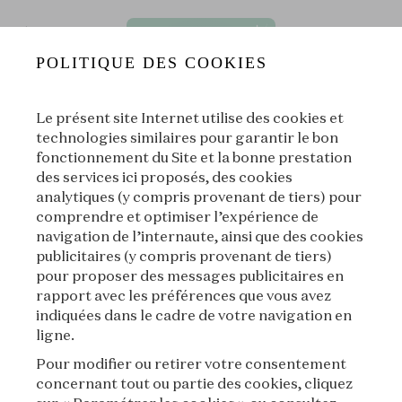
POLITIQUE DES COOKIES
Le présent site Internet utilise des cookies et
technologies similaires pour garantir le bon
fonctionnement du Site et la bonne prestation
des services ici proposés, des cookies
 Rentrée des Bijoux] E03⏐Un bouquet de roses signé Van Cle
analytiques (y compris provenant de tiers) pour
comprendre et optimiser l’expérience de
[Sélection de la rentrée] La Rentrée des
|
L'École des Arts
bijoux
Joailliers
navigation de l’internaute, ainsi que des cookies
publicitaires (y compris provenant de tiers)
00:00
pour proposer des messages publicitaires en
00:00
rapport avec les préférences que vous avez
indiquées dans le cadre de votre navigation en
ligne.
|
Suivant
À propos
Pour modifier ou retirer votre consentement
concernant tout ou partie des cookies, cliquez