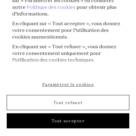
sur « Paramétrer les cookies » ou consultez
À propos
notre
Politique des cookies
pour obtenir plus
d’informations.
En cliquant sur « Tout accepter », vous donnez
votre consentement pour l’utilisation des
cookies susmentionnés.
En cliquant sur « Tout refuser », vous donnez
votre consentement uniquement pour
l’utilisation des cookies techniques.
Paramétrer ls cookies
Tout refuser
[Les Odyssées de l'été] E03⏐La première
Tout accepter
perle
[Sélection de l'été] Les Grandes Odyssées