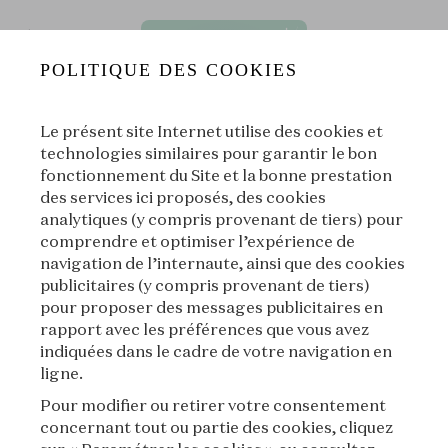
POLITIQUE DES COOKIES
Le présent site Internet utilise des cookies et
technologies similaires pour garantir le bon
fonctionnement du Site et la bonne prestation
des services ici proposés, des cookies
[Les Odyssées de l'été] E03⏐La première perle
analytiques (y compris provenant de tiers) pour
[Sélection de l'été] Les
|
L'École des Arts Joailliers, avec le
comprendre et optimiser l’expérience de
Grandes Odyssées
soutien de Van Cleef & Arpels
navigation de l’internaute, ainsi que des cookies
publicitaires (y compris provenant de tiers)
00:00
00:00
pour proposer des messages publicitaires en
rapport avec les préférences que vous avez
indiquées dans le cadre de votre navigation en
|
Suivant
ligne.
À propos
Pour modifier ou retirer votre consentement
concernant tout ou partie des cookies, cliquez