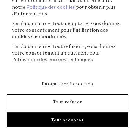
sur « Paramétrer les cookies » ou consultez
notre
Politique des cookies
pour obtenir plus
d’informations.
En cliquant sur « Tout accepter », vous donnez
votre consentement pour l’utilisation des
cookies susmentionnés.
En cliquant sur « Tout refuser », vous donnez
votre consentement uniquement pour
l’utilisation des cookies techniques.
Paramétrer ls cookies
Tout refuser
[Précieuses romances] E04⏐Les “grillz” de
Tout accepter
mariage de Rihanna, ou la construction d’un
mythe
La Voix des Bijoux