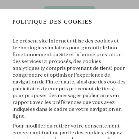
POLITIQUE DES COOKIES
Le présent site Internet utilise des cookies et
technologies similaires pour garantir le bon
fonctionnement du Site et la bonne prestation
des services ici proposés, des cookies
uses romances] E04⏐Les “grillz” de mariage de Rihanna, ou l
analytiques (y compris provenant de tiers) pour
comprendre et optimiser l’expérience de
La Voix des Bijoux
|
L'École des Arts Joailliers
navigation de l’internaute, ainsi que des cookies
publicitaires (y compris provenant de tiers)
00:00
00:00
pour proposer des messages publicitaires en
rapport avec les préférences que vous avez
indiquées dans le cadre de votre navigation en
|
Suivant
À propos
ligne.
Pour modifier ou retirer votre consentement
concernant tout ou partie des cookies, cliquez
À propos