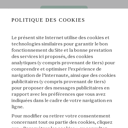
POLITIQUE DES COOKIES
Le présent site Internet utilise des cookies et
technologies similaires pour garantir le bon
fonctionnement du Site et la bonne prestation
des services ici proposés, des cookies
'Été des Épopées] E03⏐Le charm necklace de Jackie Cochran
analytiques (y compris provenant de tiers) pour
comprendre et optimiser l’expérience de
La Voix des Bijoux
|
L'École des Arts Joailliers
navigation de l’internaute, ainsi que des cookies
publicitaires (y compris provenant de tiers)
00:00
00:00
pour proposer des messages publicitaires en
rapport avec les préférences que vous avez
indiquées dans le cadre de votre navigation en
|
Suivant
À propos
ligne.
Pour modifier ou retirer votre consentement
concernant tout ou partie des cookies, cliquez
À propos