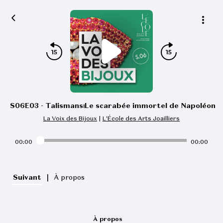
S06E03 - Talismans⏐Le scarabée immortel de Napoléon
La Voix des Bijoux
|
L'École des Arts Joailliers
00:00
00:00
|
Suivant
À propos
À propos