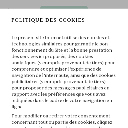
POLITIQUE DES COOKIES
Le présent site Internet utilise des cookies et
technologies similaires pour garantir le bon
fonctionnement du Site et la bonne prestation
des services ici proposés, des cookies
- Bijoux de sentiments⏐L’anneau de Lou, ou les poèmes de gu
analytiques (y compris provenant de tiers) pour
comprendre et optimiser l’expérience de
La Voix des Bijoux
|
L'École des Arts Joailliers
navigation de l’internaute, ainsi que des cookies
publicitaires (y compris provenant de tiers)
00:00
00:00
pour proposer des messages publicitaires en
rapport avec les préférences que vous avez
indiquées dans le cadre de votre navigation en
|
Suivant
À propos
ligne.
Pour modifier ou retirer votre consentement
concernant tout ou partie des cookies, cliquez
À propos