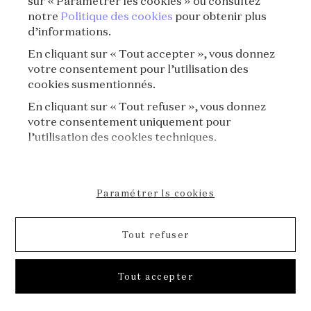
sur « Paramétrer les cookies » ou consultez
notre
Politique des cookies
pour obtenir plus
d’informations.
En cliquant sur « Tout accepter », vous donnez
votre consentement pour l’utilisation des
cookies susmentionnés.
En cliquant sur « Tout refuser », vous donnez
votre consentement uniquement pour
l’utilisation des cookies techniques.
Paramétrer ls cookies
Tout refuser
S01E03 - Bijoux de sentiments⏐L’anneau de
Tout accepter
Lou, ou les poèmes de guerre d’Apollinaire
La Voix des Bijoux